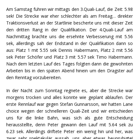
Am Samstag fuhren wir mittags den 3.Quali-Lauf, die Zeit: 5.98
sek! Die Strecke war eher schlechter als am Freitag… direkter
Traktionsverlust an der Startlinie bescherte uns mit dieser Zeit
den dritten Rang in der Qualifikation. Der 4.Quali-Lauf am
Nachmittag brachte uns die ersehnte Verbesserung mit 5.56
sek, allerdings sah der Endstand in der Qualifikation dann so
aus: Platz 1 mit 5.55 sek Dennis Habermann, Platz 2 mit 5.56
sek Peter Schöfer und Platz 3 mit 5.57 sek Timo Habermann.
Nach dem letzten Lauf des Tages folgten dann die gewohnten
Arbeiten bis in den späten Abend hinein um den Dragster auf
den Renntag vorzubereiten.
In der Nacht zum Sonntag regnete es, aber die Strecke war
morgens trocken und alles konnte wie geplant ablaufen. Der
erste Rennlauf war gegen Stefan Gunnarsson, wir hatten Lane
choice wegen der schnelleren Quali-Zeit und wir entschieden
uns für die linke Bahn, was sich als gute Entscheidung
herausstellte, denn Peter gewann den Lauf mit 5.64 sek zu
6.23 sek. Allerdings driftete Peter ein wenig hin und her, was
zwar sehr spektakulär aussah, uns aber etwas beunruhigte!