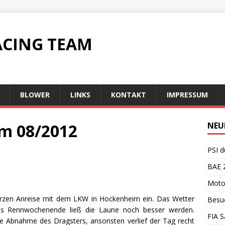
ACING TEAM
BLOWER
LINKS
KONTAKT
IMPRESSUM
m 08/2012
NEU
PSI d
BAE Z
Motor
urzen Anreise mit dem LKW in Hockenheim ein. Das Wetter
Besuc
lles Rennwochenende ließ die Laune noch besser werden.
FIA S
 Abnahme des Dragsters, ansonsten verlief der Tag recht