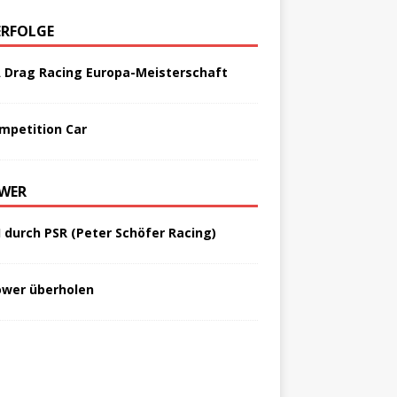
ERFOLGE
A Drag Racing Europa-Meisterschaft
mpetition Car
WER
I durch PSR (Peter Schöfer Racing)
ower überholen