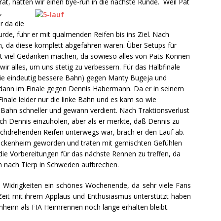
at, hatten wir einen bye-run in die nächste Runde.
Weil Pat
,
r da die
rde, fuhr er mit qualmenden Reifen bis ins Ziel. Nach
, da diese komplett abgefahren waren. Über Setups für
cht viel Gedanken machen, da sowieso alles von Pats Können
ir alles, um uns stetig zu verbessern. Für das Halbfinale
die eindeutig bessere Bahn) gegen Manty Bugeja und
dann im Finale gegen Dennis Habermann. Da er in seinem
 Finale leider nur die linke Bahn und es kam so wie
Bahn schneller und gewann verdient. Nach Traktionsverlust
noch Dennis einzuholen, aber als er merkte, daß Dennis zu
rchdrehenden Reifen unterwegs war, brach er den Lauf ab.
 Hockenheim geworden und traten mit gemischten Gefühlen
die Vorbereitungen für das nächste Rennen zu treffen, da
 nach Tierp in Schweden aufbrechen.
en Widrigkeiten ein schönes Wochenende, da sehr viele Fans
Zeit mit ihrem Applaus und Enthusiasmus unterstützt haben
nheim als FIA Heimrennen noch lange erhalten bleibt.