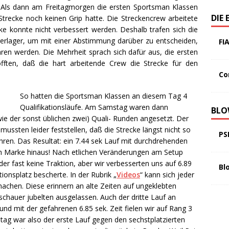
. Als dann am Freitagmorgen die ersten Sportsman Klassen
DIE 
Strecke noch keinen Grip hatte. Die Streckencrew arbeitete
ke konnte nicht verbessert werden. Deshalb trafen sich die
hrerlager, um mit einer Abstimmung darüber zu entscheiden,
FI
ren werden. Die Mehrheit sprach sich dafür aus, die ersten
ften, daß die hart arbeitende Crew die Strecke für den
Co
So hatten die Sportsman Klassen an diesem Tag 4
Qualifikationsläufe. Am Samstag waren dann
BLO
 wie der sonst üblichen zwei) Quali- Runden angesetzt. Der
ussten leider feststellen, daß die Strecke längst nicht so
PS
hren. Das Resultat: ein 7.44 sek Lauf mit durchdrehenden
m Marke hinaus! Nach etlichen Veränderungen am Setup
r fast keine Traktion, aber wir verbesserten uns auf 6.89
Bl
tionsplatz bescherte. In der Rubrik „
Videos
“ kann sich jeder
 machen. Diese erinnern an alte Zeiten auf ungeklebten
schauer jubelten ausgelassen. Auch der dritte Lauf an
nd mit der gefahrenen 6.85 sek. Zeit fielen wir auf Rang 3
ntag war also der erste Lauf gegen den sechstplatzierten