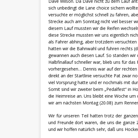
Dave Wilson. Da Dave nicht zu dem Lauf antr
sich unbedingt die Lane choice sichern wollte
versuchte er möglichst schnell zu fahren, abe
Strecke auch am Sonntag nicht viel besser wu
diesem Lauf mussten wir die Reifen wechseln
diese Strecke mussten wir uns eigentlich ni
als Fahrer abhing, aber trotzdem versuchten w
hatten wir die Bahnwahl und fuhren rechts (
gewannen auch diesen Lauf. So standen wir 
Halbfinallauf schneller war, blieb uns für das
vorhergesehen… Dennis war auf der rechten 
direkt an der Startlinie versuchte Pat zwar 
viel Vorsprung hatte und er nochmals mit du
Somit sind wir zweiter beim „Pedalfest“ in
die Heimreise an. Uns bleibt eine Woche um 
wir am nächsten Montag (20.08) zum Rennen
Wir für unseren Teil hatten trotz der ganz
und Freunde dort waren, die uns die ganze 
und wir hoffen natürlich sehr, daß uns Hocke