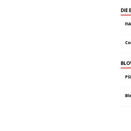
DIE 
FI
Co
BLO
PS
Bl