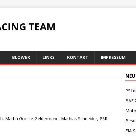
ACING TEAM
BLOWER
LINKS
KONTAKT
IMPRESSUM
NEU
PSI d
BAE Z
Motor
ch, Martin Grosse-Geldermann, Mathias Schneider, PSR
Besuc
FIA S