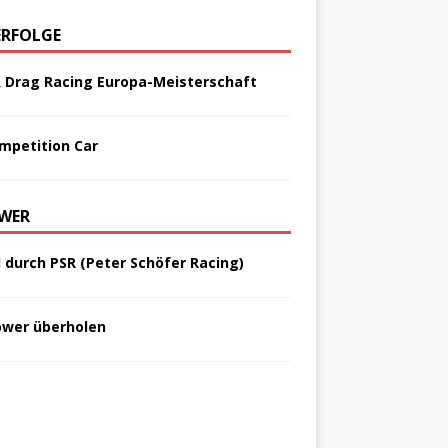
ERFOLGE
A Drag Racing Europa-Meisterschaft
mpetition Car
WER
I durch PSR (Peter Schöfer Racing)
ower überholen