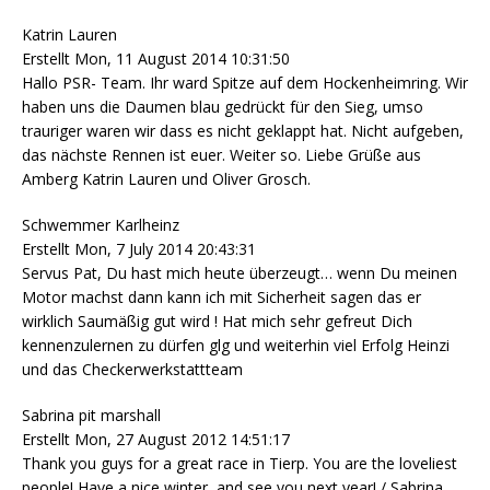
Katrin Lauren
Erstellt Mon, 11 August 2014 10:31:50
Hallo PSR- Team. Ihr ward Spitze auf dem Hockenheimring. Wir
haben uns die Daumen blau gedrückt für den Sieg, umso
trauriger waren wir dass es nicht geklappt hat. Nicht aufgeben,
das nächste Rennen ist euer. Weiter so. Liebe Grüße aus
Amberg Katrin Lauren und Oliver Grosch.
Schwemmer Karlheinz
Erstellt Mon, 7 July 2014 20:43:31
Servus Pat, Du hast mich heute überzeugt… wenn Du meinen
Motor machst dann kann ich mit Sicherheit sagen das er
wirklich Saumäßig gut wird ! Hat mich sehr gefreut Dich
kennenzulernen zu dürfen glg und weiterhin viel Erfolg Heinzi
und das Checkerwerkstattteam
Sabrina pit marshall
Erstellt Mon, 27 August 2012 14:51:17
Thank you guys for a great race in Tierp. You are the loveliest
people! Have a nice winter, and see you next year! / Sabrina