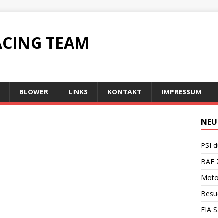
ACING TEAM
BLOWER
LINKS
KONTAKT
IMPRESSUM
NEU
PSI d
BAE Z
Motor
Besuc
FIA S