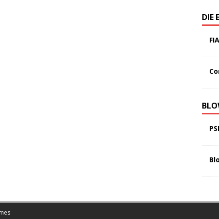
DIE 
FI
Co
BLO
PS
Bl
mes