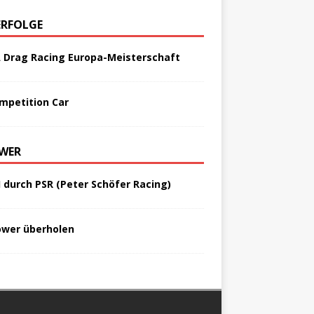
ERFOLGE
A Drag Racing Europa-Meisterschaft
mpetition Car
WER
I durch PSR (Peter Schöfer Racing)
ower überholen